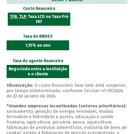
Custo financeiro
TFB
,
TLP
, Taxa LCD ou Taxa Pré
FAT
Taxa do BNDES
1,15% ao ano
Taxa do agente financeiro
Negociada entre a instituição
e o cliente
Observação
: O custo financeiro Taxa Selic está suspenso,
por tempo indeterminado, conforme Circular nº 09/2026,
de 22 de janeiro de 2026.
*Grandes empresas incentivadas (setores prioritários):
saneamento, geração de energia renovável, modais
ferroviário e hidroviário e portos, educação e saúde
humana, agricultura, pecuária, pesca, aquicultura,
fabricação de produtos alimentícios, indústria de bens de
capital, exceto a fabricação de veículo automotores, e