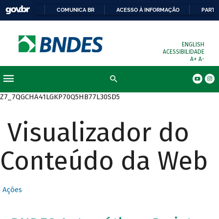
COMUNICA BR
ACESSO À INFORMAÇÃO
PARTI
ENGLISH
ACESSIBILIDADE
A+
A-
Busca
Z7_7QGCHA41LGKP70Q5HB77L30SD5
Visualizador do
Conteúdo da Web
Ações