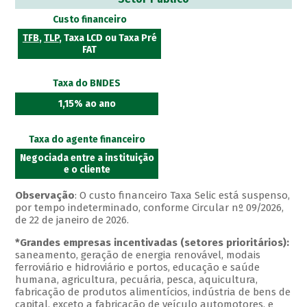
Custo financeiro
TFB
,
TLP
, Taxa LCD ou Taxa Pré
FAT
Taxa do BNDES
1,15% ao ano
Taxa do agente financeiro
Negociada entre a instituição
e o cliente
Observação
: O custo financeiro Taxa Selic está suspenso,
por tempo indeterminado, conforme Circular nº 09/2026,
de 22 de janeiro de 2026.
*Grandes empresas incentivadas (setores prioritários):
saneamento, geração de energia renovável, modais
ferroviário e hidroviário e portos, educação e saúde
humana, agricultura, pecuária, pesca, aquicultura,
fabricação de produtos alimentícios, indústria de bens de
capital, exceto a fabricação de veículo automotores, e