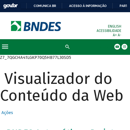
COMUNICA BR
ACESSO À INFORMAÇÃO
PARTI
ENGLISH
ACESSIBILIDADE
A+
A-
Busca
Z7_7QGCHA41LGKP70Q5HB77L30SD5
Visualizador do
Conteúdo da Web
Ações