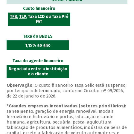
Custo financeiro
TFB
,
TLP
, Taxa LCD ou Taxa Pré
FAT
Taxa do BNDES
1,15% ao ano
Taxa do agente financeiro
Negociada entre a instituição
e o cliente
Observação
: O custo financeiro Taxa Selic está suspenso,
por tempo indeterminado, conforme Circular nº 09/2026,
de 22 de janeiro de 2026.
*Grandes empresas incentivadas (setores prioritários):
saneamento, geração de energia renovável, modais
ferroviário e hidroviário e portos, educação e saúde
humana, agricultura, pecuária, pesca, aquicultura,
fabricação de produtos alimentícios, indústria de bens de
capital, exceto a fabricação de veículo automotores, e