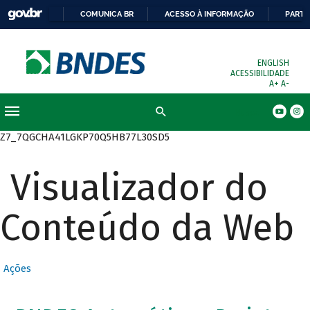
COMUNICA BR
ACESSO À INFORMAÇÃO
PARTI
ENGLISH
ACESSIBILIDADE
A+
A-
Busca
Z7_7QGCHA41LGKP70Q5HB77L30SD5
Visualizador do
Conteúdo da Web
Ações