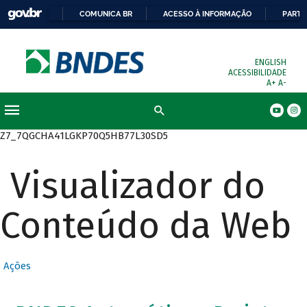
COMUNICA BR
ACESSO À INFORMAÇÃO
PARTI
ENGLISH
ACESSIBILIDADE
A+
A-
Busca
Z7_7QGCHA41LGKP70Q5HB77L30SD5
Visualizador do
Conteúdo da Web
Ações