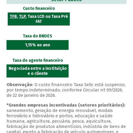
Custo financeiro
TFB
,
TLP
, Taxa LCD ou Taxa Pré
FAT
Taxa do BNDES
1,15% ao ano
Taxa do agente financeiro
Negociada entre a instituição
e o cliente
Observação
: O custo financeiro Taxa Selic está suspenso,
por tempo indeterminado, conforme Circular nº 09/2026,
de 22 de janeiro de 2026.
*Grandes empresas incentivadas (setores prioritários):
saneamento, geração de energia renovável, modais
ferroviário e hidroviário e portos, educação e saúde
humana, agricultura, pecuária, pesca, aquicultura,
fabricação de produtos alimentícios, indústria de bens de
capital, exceto a fabricação de veículo automotores, e