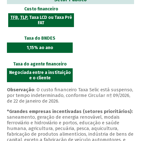
Custo financeiro
TFB
,
TLP
, Taxa LCD ou Taxa Pré
FAT
Taxa do BNDES
1,15% ao ano
Taxa do agente financeiro
Negociada entre a instituição
e o cliente
Observação
: O custo financeiro Taxa Selic está suspenso,
por tempo indeterminado, conforme Circular nº 09/2026,
de 22 de janeiro de 2026.
*Grandes empresas incentivadas (setores prioritários):
saneamento, geração de energia renovável, modais
ferroviário e hidroviário e portos, educação e saúde
humana, agricultura, pecuária, pesca, aquicultura,
fabricação de produtos alimentícios, indústria de bens de
capital, exceto a fabricação de veículo automotores, e