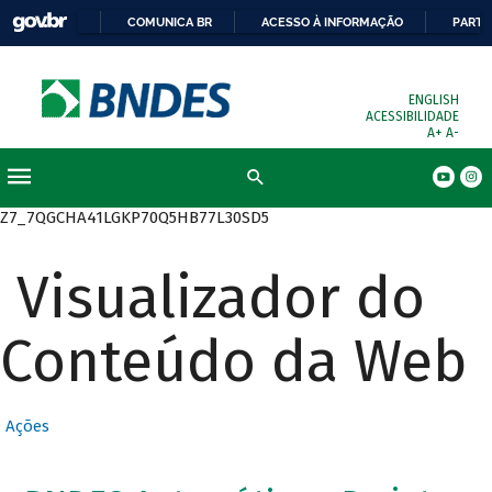
COMUNICA BR
ACESSO À INFORMAÇÃO
PARTI
ENGLISH
ACESSIBILIDADE
A+
A-
Busca
Z7_7QGCHA41LGKP70Q5HB77L30SD5
Visualizador do
Conteúdo da Web
Ações