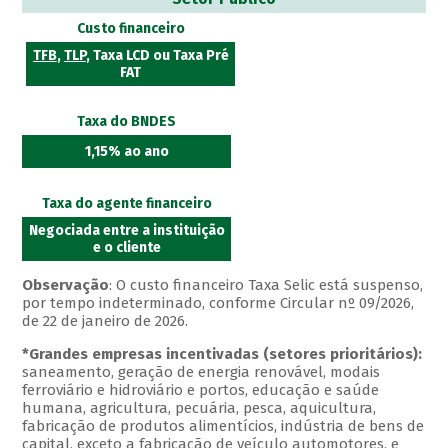
Custo financeiro
TFB
,
TLP
, Taxa LCD ou Taxa Pré
FAT
Taxa do BNDES
1,15% ao ano
Taxa do agente financeiro
Negociada entre a instituição
e o cliente
Observação
: O custo financeiro Taxa Selic está suspenso,
por tempo indeterminado, conforme Circular nº 09/2026,
de 22 de janeiro de 2026.
*Grandes empresas incentivadas (setores prioritários):
saneamento, geração de energia renovável, modais
ferroviário e hidroviário e portos, educação e saúde
humana, agricultura, pecuária, pesca, aquicultura,
fabricação de produtos alimentícios, indústria de bens de
capital, exceto a fabricação de veículo automotores, e