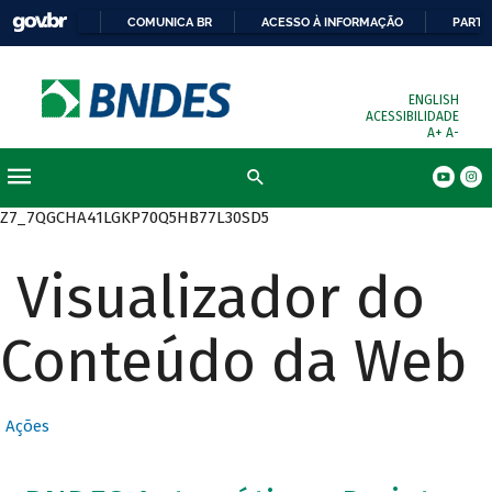
COMUNICA BR
ACESSO À INFORMAÇÃO
PARTI
ENGLISH
ACESSIBILIDADE
A+
A-
Busca
Z7_7QGCHA41LGKP70Q5HB77L30SD5
Visualizador do
Conteúdo da Web
Ações