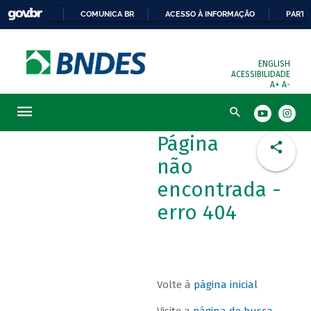
COMUNICA BR
ACESSO À INFORMAÇÃO
PARTI
ENGLISH
ACESSIBILIDADE
A+
A-
Busca
Página
não
encontrada -
erro 404
Volte à
página inicial
Visite a
página de busca