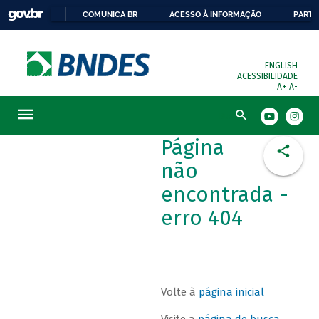
COMUNICA BR
ACESSO À INFORMAÇÃO
PARTI
ENGLISH
ACESSIBILIDADE
A+
A-
Busca
Página
não
encontrada -
erro 404
Volte à
página inicial
Visite a
página de busca