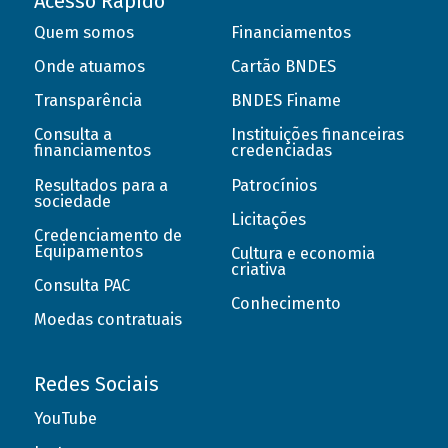
Acesso Rápido
Quem somos
Financiamentos
Onde atuamos
Cartão BNDES
Transparência
BNDES Finame
Consulta a
Instituições financeiras
financiamentos
credenciadas
Resultados para a
Patrocínios
sociedade
Licitações
Credenciamento de
Equipamentos
Cultura e economia
criativa
Consulta PAC
Conhecimento
Moedas contratuais
Redes Sociais
YouTube