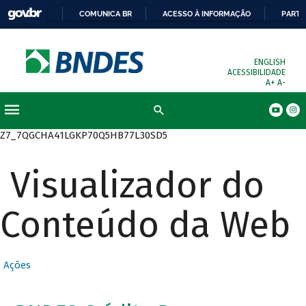
COMUNICA BR
ACESSO À INFORMAÇÃO
PARTI
ENGLISH
ACESSIBILIDADE
A+
A-
Busca
Z7_7QGCHA41LGKP70Q5HB77L30SD5
Visualizador do
Conteúdo da Web
Ações