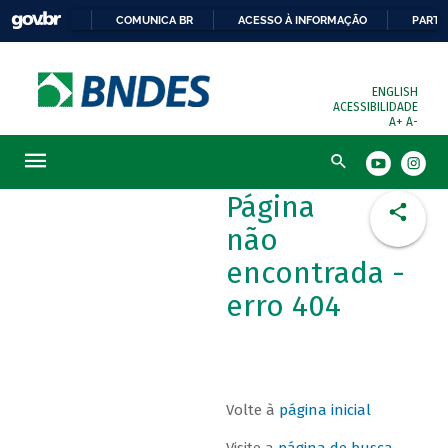
COMUNICA BR
ACESSO À INFORMAÇÃO
PARTI
ENGLISH
ACESSIBILIDADE
A+
A-
Busca
Página
não
encontrada -
erro 404
Volte à
página inicial
Visite a
página de busca