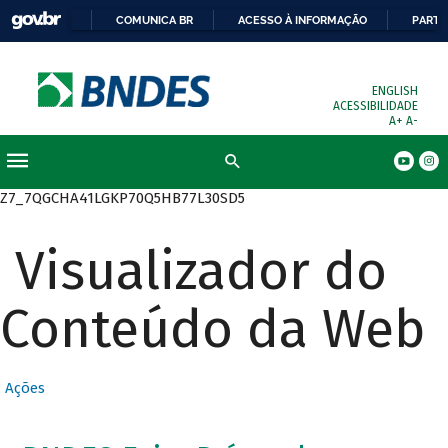
COMUNICA BR
ACESSO À INFORMAÇÃO
PARTI
ENGLISH
ACESSIBILIDADE
A+
A-
Busca
Z7_7QGCHA41LGKP70Q5HB77L30SD5
Visualizador do
Conteúdo da Web
Ações