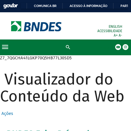
COMUNICA BR
ACESSO À INFORMAÇÃO
PARTI
ENGLISH
ACESSIBILIDADE
A+
A-
Busca
Z7_7QGCHA41LGKP70Q5HB77L30SD5
Visualizador do
Conteúdo da Web
Ações