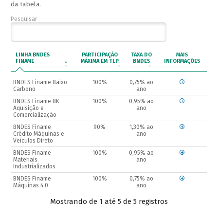
da tabela.
Pesquisar
LINHA BNDES
PARTICIPAÇÃO
TAXA DO
MAIS
FINAME
MÁXIMA EM TLP
BNDES
INFORMAÇÕES
BNDES Finame Baixo
100%
0,75% ao
Carbono
ano
BNDES Finame BK
100%
0,95% ao
Aquisição e
ano
Comercialização
BNDES Finame
90%
1,30% ao
Crédito Máquinas e
ano
Veículos Direto
BNDES Finame
100%
0,95% ao
Materiais
ano
Industrializados
BNDES Finame
100%
0,75% ao
Máquinas 4.0
ano
Mostrando de 1 até 5 de 5 registros