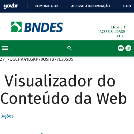
COMUNICA BR
ACESSO À INFORMAÇÃO
PARTI
ENGLISH
ACESSIBILIDADE
A+
A-
Busca
Z7_7QGCHA41LGKP70Q5HB77L30SD5
Visualizador do
Conteúdo da Web
Ações