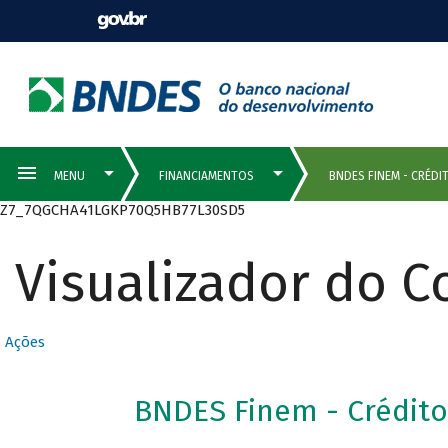
Z7_7QGCHA41LGKP70Q5HB77L30SD5
Visualizador do 
Ações
BNDES Finem - Crédito 