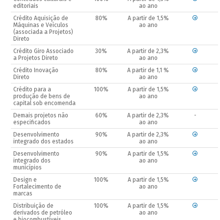
editoriais
ao ano
Crédito Aquisição de
80%
A partir de 1,5%
Máquinas e Veículos
ao ano
(associada a Projetos)
Direto
Crédito Giro Associado
30%
A partir de 2,3%
a Projetos Direto
ao ano
Crédito Inovação
80%
A partir de 1,1 %
Direto
ao ano
Crédito para a
100%
A partir de 1,5%
produção de bens de
ao ano
capital sob encomenda
Demais projetos não
60%
A partir de 2,3%
-
especificados
ao ano
Desenvolvimento
90%
A partir de 2,3%
integrado dos estados
ao ano
Desenvolvimento
90%
A partir de 1,5%
integrado dos
ao ano
municípios
Design e
100%
A partir de 1,5%
Fortalecimento de
ao ano
marcas
Distribuição de
100%
A partir de 1,5%
derivados de petróleo
ao ano
e biocombustíveis,