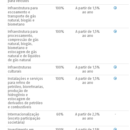
para veículos
Infraestrutura para
100%
A partir de 1,5%
escoamento e
ao ano
transporte de gás
natural, biogás e
biometano
Infraestrutura para
100%
A partir de 1,5%
processamento,
ao ano
compressão de gás
natural, biogás,
biometano e
estocagem de gás
natural e de líquidos
de gás natural
Infraestruturas
100%
A partir de 1,5%
culturais
ao ano
Instalações e serviços
100%
A partir de 1,5%
para refino de
ao ano
petróleo, biorefinarias,
produção de
hidrogênio e
estocagem de
derivados de petróleo
e combustíveis
Internacionalização
60%
A partir de 2,3%
-
(exceto participação
ao ano
societária)
Investimento em
100%
A partir de 1,5%