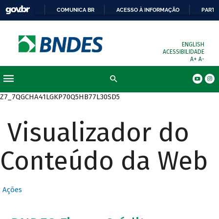
COMUNICA BR
ACESSO À INFORMAÇÃO
PARTI
ENGLISH
ACESSIBILIDADE
A+
A-
Busca
Z7_7QGCHA41LGKP70Q5HB77L30SD5
Visualizador do
Conteúdo da Web
Ações