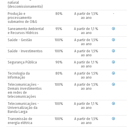
natural
(descomissionamento)
Produção e
80%
A partir de 1,5%
-
processamento
ao ano
submarino de O&G
Saneamento Ambiental
95%
A partir de 1,1 %
e Recursos Hídricos
ao ano
Saúde - Gestão
100%
A partir de 1,5%
ao ano
Saúde - Investimentos
100%
A partir de 1,5%
ao ano
Segurança Pública
90%
A partir de 1,1 %
ao ano
Tecnologia da
80%
A partir de 1,5%
Informação
ao ano
Telecomunicações -
100%
A partir de 1,5%
Demais investimentos
ao ano
em redes de
telecomunicações
Telecomunicações -
100%
A partir de 1,1 %
Universalização da
ao ano
Banda Larga
Transmissão de
100%
A partir de 1,5%
energia elétrica
ao ano