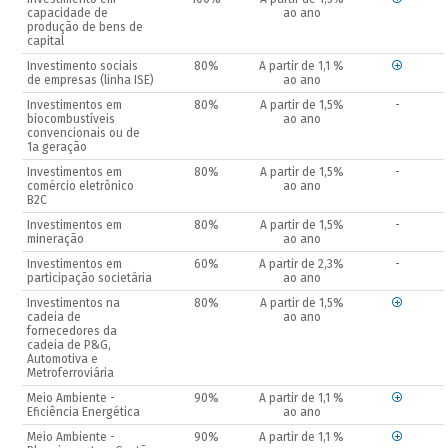
capacidade de
ao ano
produção de bens de
capital
Investimento sociais
80%
A partir de 1,1 %
de empresas (linha ISE)
ao ano
Investimentos em
80%
A partir de 1,5%
-
biocombustíveis
ao ano
convencionais ou de
1a geração
Investimentos em
80%
A partir de 1,5%
-
comércio eletrônico
ao ano
B2C
Investimentos em
80%
A partir de 1,5%
-
mineração
ao ano
Investimentos em
60%
A partir de 2,3%
-
participação societária
ao ano
Investimentos na
80%
A partir de 1,5%
cadeia de
ao ano
fornecedores da
cadeia de P&G,
Automotiva e
Metroferroviária
Meio Ambiente -
90%
A partir de 1,1 %
Eficiência Energética
ao ano
Meio Ambiente -
90%
A partir de 1,1 %