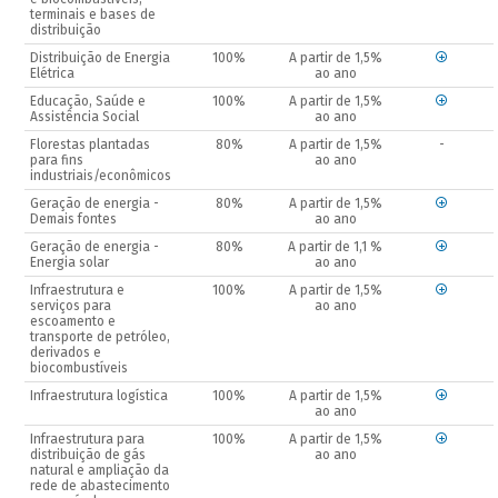
terminais e bases de
distribuição
Distribuição de Energia
100%
A partir de 1,5%
Elétrica
ao ano
Educação, Saúde e
100%
A partir de 1,5%
Assistência Social
ao ano
Florestas plantadas
80%
A partir de 1,5%
-
para fins
ao ano
industriais/econômicos
Geração de energia -
80%
A partir de 1,5%
Demais fontes
ao ano
Geração de energia -
80%
A partir de 1,1 %
Energia solar
ao ano
Infraestrutura e
100%
A partir de 1,5%
serviços para
ao ano
escoamento e
transporte de petróleo,
derivados e
biocombustíveis
Infraestrutura logística
100%
A partir de 1,5%
ao ano
Infraestrutura para
100%
A partir de 1,5%
distribuição de gás
ao ano
natural e ampliação da
rede de abastecimento