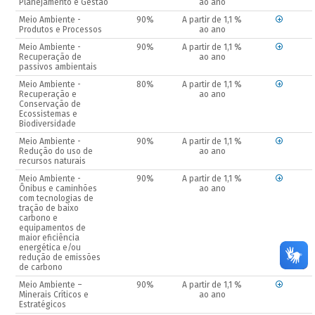
Planejamento e Gestão
ao ano
Meio Ambiente -
90%
A partir de 1,1 %
Produtos e Processos
ao ano
Meio Ambiente -
90%
A partir de 1,1 %
Recuperação de
ao ano
passivos ambientais
Meio Ambiente -
80%
A partir de 1,1 %
Recuperação e
ao ano
Conservação de
Ecossistemas e
Biodiversidade
Meio Ambiente -
90%
A partir de 1,1 %
Redução do uso de
ao ano
recursos naturais
Meio Ambiente -
90%
A partir de 1,1 %
Ônibus e caminhões
ao ano
com tecnologias de
tração de baixo
carbono e
equipamentos de
maior eficiência
energética e/ou
redução de emissões
de carbono
Meio Ambiente –
90%
A partir de 1,1 %
Minerais Críticos e
ao ano
Estratégicos