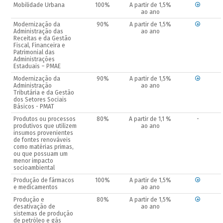
Mobilidade Urbana
100%
A partir de 1,5%
ao ano
Modernização da
90%
A partir de 1,5%
Administração das
ao ano
Receitas e da Gestão
Fiscal, Financeira e
Patrimonial das
Administrações
Estaduais – PMAE
Modernização da
90%
A partir de 1,5%
Administração
ao ano
Tributária e da Gestão
dos Setores Sociais
Básicos - PMAT
Produtos ou processos
80%
A partir de 1,1 %
-
produtivos que utilizem
ao ano
insumos provenientes
de fontes renováveis
como matérias primas,
ou que possuam um
menor impacto
socioambiental
Produção de fármacos
100%
A partir de 1,5%
e medicamentos
ao ano
Produção e
80%
A partir de 1,5%
desativação de
ao ano
sistemas de produção
de petróleo e gás