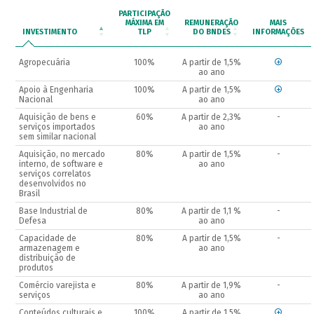
PARTICIPAÇÃO
MÁXIMA EM
REMUNERAÇÃO
MAIS
INVESTIMENTO
TLP
DO BNDES
INFORMAÇÕES
Agropecuária
100%
A partir de 1,5%
ao ano
Apoio à Engenharia
100%
A partir de 1,5%
Nacional
ao ano
Aquisição de bens e
60%
A partir de 2,3%
-
serviços importados
ao ano
sem similar nacional
Aquisição, no mercado
80%
A partir de 1,5%
-
interno, de software e
ao ano
serviços correlatos
desenvolvidos no
Brasil
Base Industrial de
80%
A partir de 1,1 %
-
Defesa
ao ano
Capacidade de
80%
A partir de 1,5%
-
armazenagem e
ao ano
distribuição de
produtos
Comércio varejista e
80%
A partir de 1,9%
-
serviços
ao ano
Conteúdos culturais e
100%
A partir de 1,5%