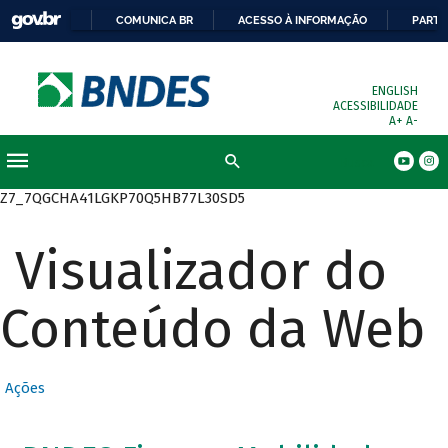
COMUNICA BR
ACESSO À INFORMAÇÃO
PARTI
ENGLISH
ACESSIBILIDADE
A+
A-
Busca
Z7_7QGCHA41LGKP70Q5HB77L30SD5
Visualizador do
Conteúdo da Web
Ações