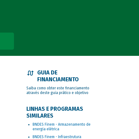
GUIA DE
FINANCIAMENTO
Saiba como obter este financiamento
através deste guia prático e objetivo
LINHAS E PROGRAMAS
SIMILARES
BNDES Finem - Armazenamento de
energia elétrica
BNDES Finem - Infraestrutura