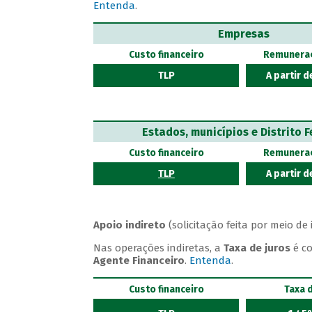
Entenda
.
Empresas
Custo financeiro
Remunera
TLP
A partir d
Estados, municípios e Distrito F
Custo financeiro
Remunera
TLP
A partir d
Apoio indireto
(solicitação feita por meio d
Nas operações indiretas, a
Taxa de juros
é c
Agente Financeiro
.
Entenda
.
Custo financeiro
Taxa 