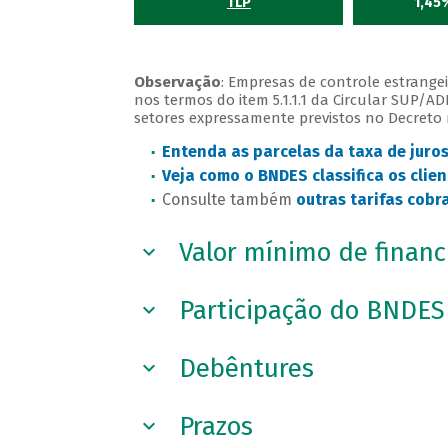
TLP
1,45
Observação
: Empresas de controle estrange
nos termos do item 5.1.1.1 da Circular SUP/A
setores expressamente previstos no Decreto nº 2
Entenda as parcelas da taxa de juro
Veja como o BNDES classifica os clie
Consulte também
outras tarifas cob
Valor mínimo de finan
Participação do BNDES
Debêntures
Prazos