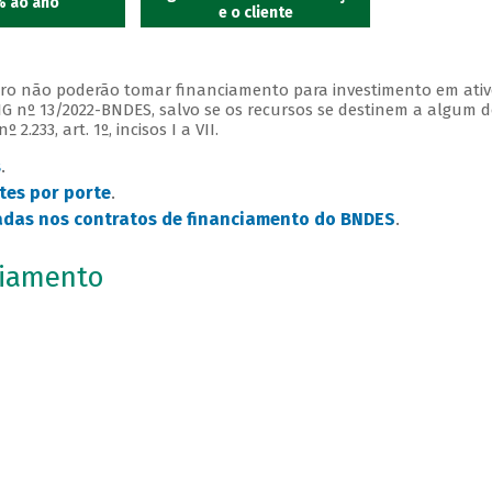
% ao ano
e o cliente
iro não poderão tomar financiamento para investimento em ativo
DIG nº 13/2022-BNDES, salvo se os recursos se destinem a algum 
.233, art. 1º, incisos I a VII.
s
.
ntes por porte
.
radas nos contratos de financiamento do BNDES
.
ciamento