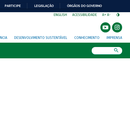
PARTICIPE
LEGISLAÇÃO
ÓRGÃOS DO GOVERNO
⁣
ENGLISH
ACESSIBILIDADE
A+
A-
NCIA
DESENVOLVIMENTO SUSTENTÁVEL
CONHECIMENTO
IMPRENSA
Busca