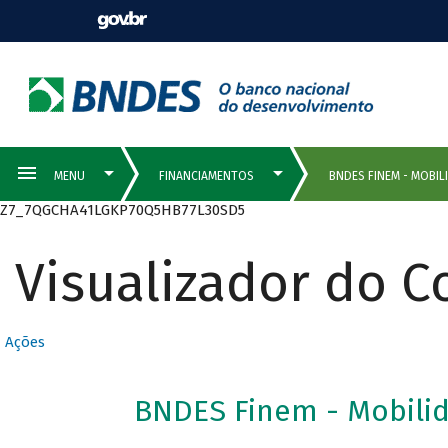
Z7_7QGCHA41LGKP70Q5HB77L30SD5
Visualizador do 
Ações
BNDES Finem - Mobili