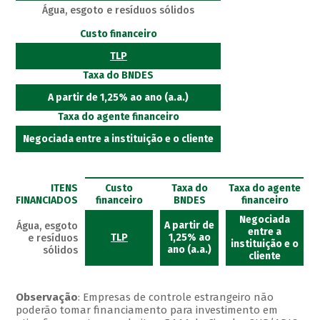
Água, esgoto e resíduos sólidos
Custo financeiro
TLP
Taxa do BNDES
A partir de 1,25% ao ano (a.a.)
Taxa do agente financeiro
Negociada entre a instituição e o cliente
ITENS
Custo
Taxa do
Taxa do agente
FINANCIADOS
financeiro
BNDES
financeiro
Negociada
A partir de
Água, esgoto
entre a
TLP
1,25% ao
e resíduos
instituição e o
ano (a.a.)
sólidos
cliente
Observação
: Empresas de controle estrangeiro não
poderão tomar financiamento para investimento em