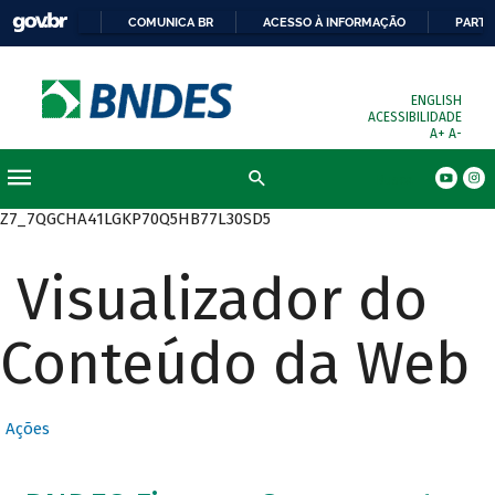
COMUNICA BR
ACESSO À INFORMAÇÃO
PARTI
ENGLISH
ACESSIBILIDADE
A+
A-
Busca
Z7_7QGCHA41LGKP70Q5HB77L30SD5
Visualizador do
Conteúdo da Web
Ações