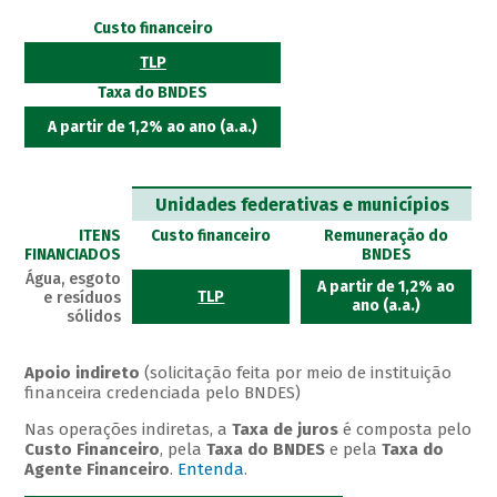
Custo financeiro
TLP
Taxa do BNDES
A partir de 1,2% ao ano (a.a.)
Unidades federativas e municípios
ITENS
Custo financeiro
Remuneração do
FINANCIADOS
BNDES
Água, esgoto
A partir de 1,2% ao
TLP
e resíduos
ano (a.a.)
sólidos
Apoio indireto
(solicitação feita por meio de instituição
financeira credenciada pelo BNDES)
Nas operações indiretas, a
Taxa de juros
é composta pelo
Custo Financeiro
, pela
Taxa do BNDES
e pela
Taxa do
Agente Financeiro
.
Entenda
.