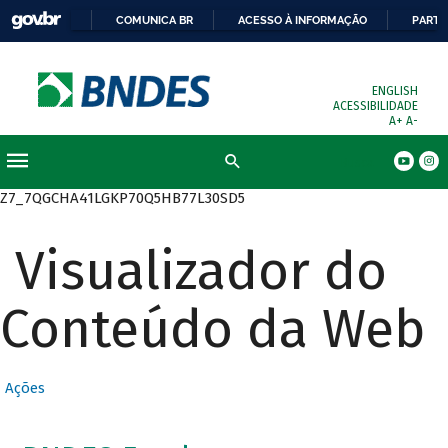
COMUNICA BR
ACESSO À INFORMAÇÃO
PARTI
ENGLISH
ACESSIBILIDADE
A+
A-
Busca
Z7_7QGCHA41LGKP70Q5HB77L30SD5
Visualizador do
Conteúdo da Web
Ações