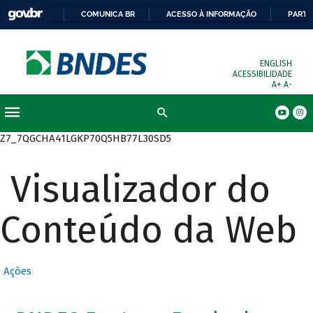
COMUNICA BR
ACESSO À INFORMAÇÃO
PARTI
ENGLISH
ACESSIBILIDADE
A+
A-
Busca
Z7_7QGCHA41LGKP70Q5HB77L30SD5
Visualizador do
Conteúdo da Web
Ações