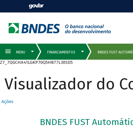
Z7_7QGCHA41LGKP70Q5HB77L30SD5
Visualizador do 
Ações
BNDES FUST Automáti