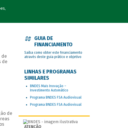
ões,
GUIA DE
FINANCIAMENTO
Saiba como obter este financiamento
s de
através deste guia prático e objetivo
s de
LINHAS E PROGRAMAS
SIMILARES
BNDES Mais Inovação –
Investimento Automático
Programa BNDES FSA Audiovisual
Programa BNDES FSA Audiovisual
ção de
áreas
ios
ATENÇÃO