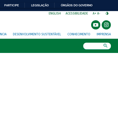
PARTICIPE
LEGISLAÇÃO
ÓRGÃOS DO GOVERNO
⁣
ENGLISH
ACESSIBILIDADE
A+
A-
NCIA
DESENVOLVIMENTO SUSTENTÁVEL
CONHECIMENTO
IMPRENSA
Busca