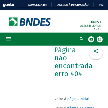
COMUNICA BR
ACESSO À INFORMAÇÃO
PARTI
ENGLISH
ACESSIBILIDADE
A+
A-
Busca
Página
não
encontrada -
erro 404
Volte à
página inicial
Visite a
página de busca