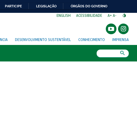
PARTICIPE
LEGISLAÇÃO
ÓRGÃOS DO GOVERNO
⁣
ENGLISH
ACESSIBILIDADE
A+
A-
NCIA
DESENVOLVIMENTO SUSTENTÁVEL
CONHECIMENTO
IMPRENSA
Busca