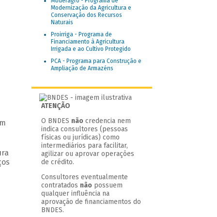
Moderagro - Programa de
Modernização da Agricultura e
Conservação dos Recursos
Naturais
Proirriga - Programa de
Financiamento à Agricultura
Irrigada e ao Cultivo Protegido
PCA - Programa para Construção e
Ampliação de Armazéns
ATENÇÃO
O BNDES
não
credencia nem
em
indica consultores (pessoas
físicas ou jurídicas) como
intermediários para facilitar,
ura
agilizar ou aprovar operações
ços
de crédito.
Consultores eventualmente
contratados
não
possuem
qualquer influência na
aprovação de financiamentos do
BNDES.