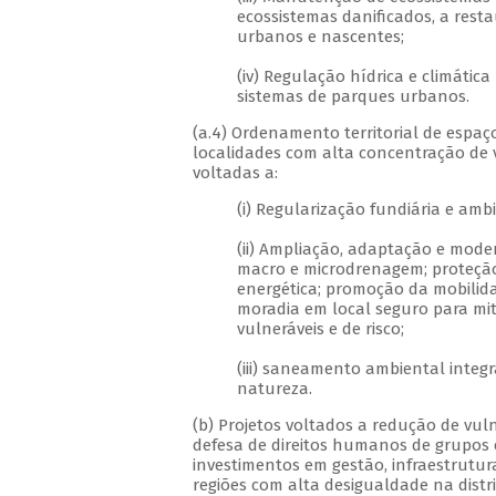
ecossistemas danificados, a resta
urbanos e nascentes;
(iv) Regulação hídrica e climátic
sistemas de parques urbanos.
(a.4) Ordenamento territorial de espaço
localidades com alta concentração de vi
voltadas a:
(i) Regularização fundiária e amb
(ii) Ampliação, adaptação e mode
macro e microdrenagem; proteção 
energética; promoção da mobilida
moradia em local seguro para m
vulneráveis e de risco;
(iii) saneamento ambiental inte
natureza.
(b) Projetos voltados a redução de vul
defesa de direitos humanos de grupos 
investimentos em gestão, infraestrutur
regiões com alta desigualdade na distr