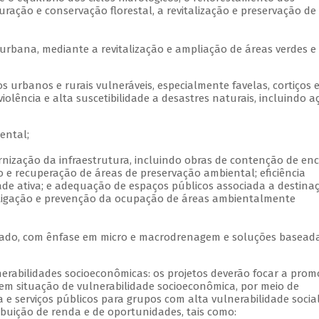
uração e conservação florestal, a revitalização e preservação de 
a urbana, mediante a revitalização e ampliação de áreas verdes e
s urbanos e rurais vulneráveis, especialmente favelas, cortiços 
olência e alta suscetibilidade a desastres naturais, incluindo a
iental;
rnização da infraestrutura, incluindo obras de contenção de enc
e recuperação de áreas de preservação ambiental; eficiência
de ativa; e adequação de espaços públicos associada a destina
itigação e prevenção da ocupação de áreas ambientalmente
grado, com ênfase em micro e macrodrenagem e soluções basead
nerabilidades socioeconômicas: os projetos deverão focar a pro
em situação de vulnerabilidade socioeconômica, por meio de
a e serviços públicos para grupos com alta vulnerabilidade socia
ibuição de renda e de oportunidades, tais como: