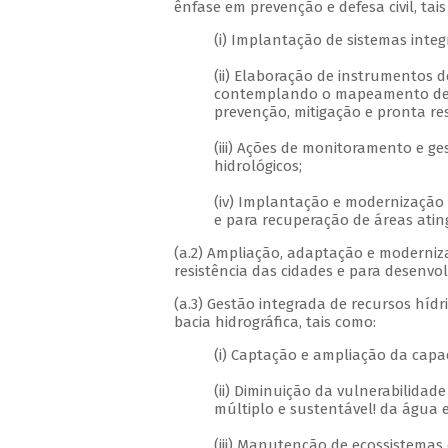
ênfase em prevenção e defesa civil, tai
(i) Implantação de sistemas inte
(ii) Elaboração de instrumentos d
contemplando o mapeamento de ár
prevenção, mitigação e pronta r
(iii) Ações de monitoramento e g
hidrológicos;
(iv) Implantação e modernização 
e para recuperação de áreas atin
(a.2) Ampliação, adaptação e moderniz
resistência das cidades e para desenvo
(a.3) Gestão integrada de recursos hídr
bacia hidrográfica, tais como:
(i) Captação e ampliação da capa
(ii) Diminuição da vulnerabilida
múltiplo e sustentável! da água e
(iii) Manutenção de ecossistemas 