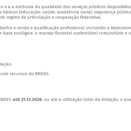
ção e a e melhoria da qualidade dos serviços públicos disponibili
s básicos (educação, saúde, assistência social, segurança públic
, em regime de articulação e cooperação federativa;
abalho e renda e qualificação profissional, incluindo a bioecono
e base ecológica, o manejo florestal sustentável comunitário e 
ração.
s com recursos do BNDES.
 BNDES
até 31.12.2026
, ou até a utilização total da dotação, o qu