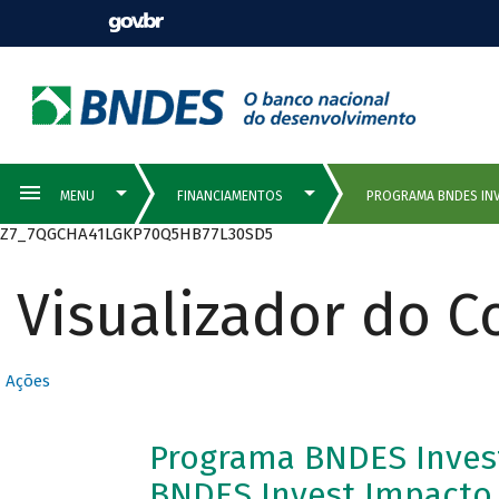
Z7_7QGCHA41LGKP70Q5HB77L30SD5
Visualizador do 
Ações
Programa BNDES Inves
BNDES Invest Impacto