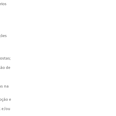
rios
e
ções
ostas;
ção de
as na
moção e
l e/ou