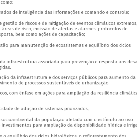
s como:
grados de inteligência das informações e comando e controle;
e gestão de riscos e de mitigação de eventos climáticos extremos
eas de risco, emissão de alertas e alarmes, protocolos de
esposta, bem como ações de capacitação;
estão para manutenção de ecossistemas e equilíbrio dos ciclos
da infraestrutura associada para prevenção e resposta aos des
gidas.
ação da infraestrutura e dos serviços públicos para aumento da
lvimento de processos sustentáveis de urbanização.
icos, com ênfase em ações para ampliação da resiliência climátic
cidade de adução de sistemas priorizados;
de socioambiental da população afetada com o estímulo ao uso
 investimentos para ampliação da disponibilidade hídrica e irrig
e o equilíbrio dos ciclos hidrológicos, o reflorestamento dos