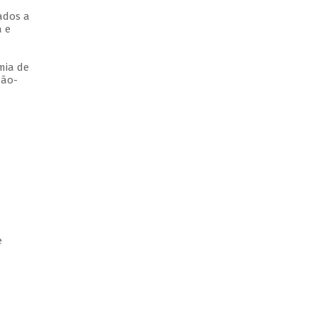
zados a
a e
mia de
não-
e