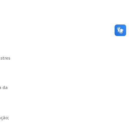
,
astres
a da
ação;