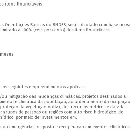
s itens financiáveis.
nas Orientações Básicas do BNDES, será calculado com base no v
limitado a 100% (cem por cento) dos itens financiáveis.
4 meses
s
s os seguintes empreendimentos apoiáveis:
e/ou mitigação das mudanças climáticas: projetos destinados a
mbiental e climática da população; ao ordenamento da ocupaçã
 proteção da vegetação nativa, dos recursos hídricos e da vida
grupos de pessoas ou regiões com alto risco hidrológico, de
ídrico, por meio de investimentos em:
 para emergências, resposta e recuperação em eventos climáticos