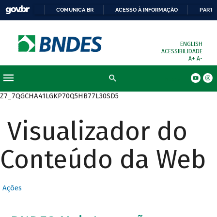
COMUNICA BR
ACESSO À INFORMAÇÃO
PARTI
ENGLISH
ACESSIBILIDADE
A+
A-
Busca
Z7_7QGCHA41LGKP70Q5HB77L30SD5
Visualizador do
Conteúdo da Web
Ações