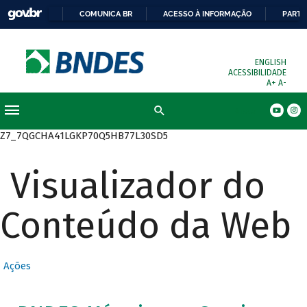
COMUNICA BR
ACESSO À INFORMAÇÃO
PARTI
ENGLISH
ACESSIBILIDADE
A+
A-
Busca
Z7_7QGCHA41LGKP70Q5HB77L30SD5
Visualizador do
Conteúdo da Web
Ações