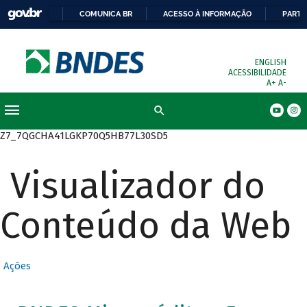
COMUNICA BR
ACESSO À INFORMAÇÃO
PARTI
ENGLISH
ACESSIBILIDADE
A+
A-
Busca
Z7_7QGCHA41LGKP70Q5HB77L30SD5
Visualizador do
Conteúdo da Web
Ações