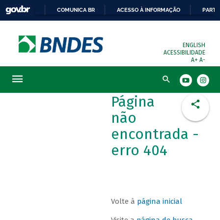
COMUNICA BR
ACESSO À INFORMAÇÃO
PARTI
ENGLISH
ACESSIBILIDADE
A+
A-
Busca
Página
não
encontrada -
erro 404
Volte à
página inicial
Visite a
página de busca