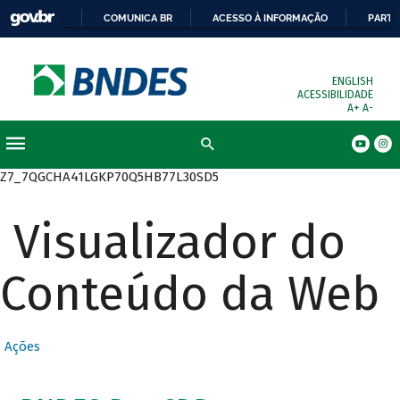
COMUNICA BR
ACESSO À INFORMAÇÃO
PARTI
ENGLISH
ACESSIBILIDADE
A+
A-
Busca
Z7_7QGCHA41LGKP70Q5HB77L30SD5
Visualizador do
Conteúdo da Web
Ações