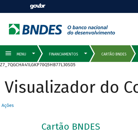
Z7_7QGCHA41LGKP70Q5HB77L30SD5
Visualizador do 
Ações
Cartão BNDES