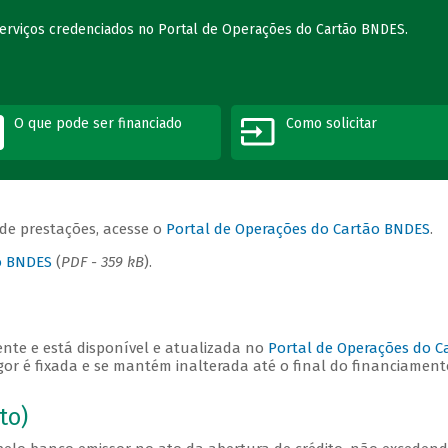
serviços credenciados no Portal de Operações do Cartão BNDES.
O que pode ser financiado
Como solicitar
 de prestações, acesse o
Portal de Operações do Cartão BNDES
.
ão BNDES
(
PDF - 359 kB
).
nte e está disponível e atualizada no
Portal de Operações do C
or é fixada e se mantém inalterada até o final do financiament
to)