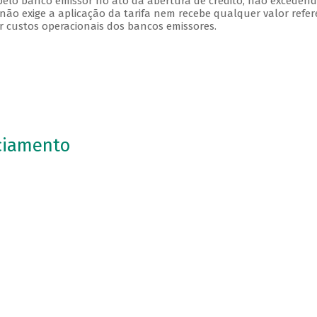
 pelo banco emissor no ato da abertura de crédito, não exceden
 não exige a aplicação da tarifa nem recebe qualquer valor refe
ir custos operacionais dos bancos emissores.
ciamento