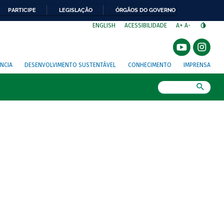
PARTICIPE
LEGISLAÇÃO
ÓRGÃOS DO GOVERNO
⁣
ENGLISH
ACESSIBILIDADE
A+
A-
NCIA
DESENVOLVIMENTO SUSTENTÁVEL
CONHECIMENTO
IMPRENSA
Busca