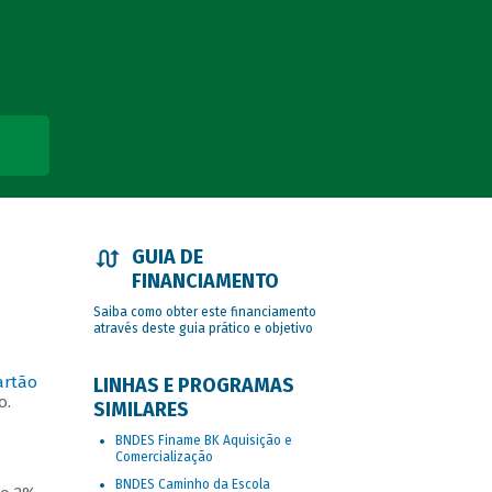
GUIA DE
FINANCIAMENTO
Saiba como obter este financiamento
através deste guia prático e objetivo
artão
LINHAS E PROGRAMAS
o.
SIMILARES
BNDES Finame BK Aquisição e
Comercialização
BNDES Caminho da Escola