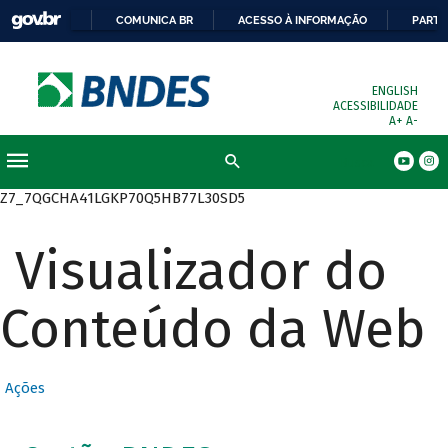
COMUNICA BR
ACESSO À INFORMAÇÃO
PARTI
ENGLISH
ACESSIBILIDADE
A+
A-
Busca
Z7_7QGCHA41LGKP70Q5HB77L30SD5
Visualizador do
Conteúdo da Web
Ações