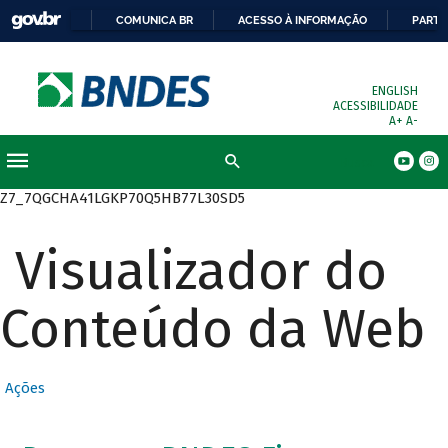
COMUNICA BR
ACESSO À INFORMAÇÃO
PARTI
ENGLISH
ACESSIBILIDADE
A+
A-
Busca
Z7_7QGCHA41LGKP70Q5HB77L30SD5
Visualizador do
Conteúdo da Web
Ações