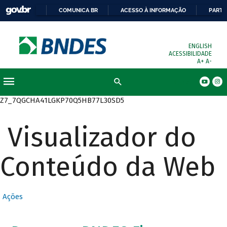
COMUNICA BR
ACESSO À INFORMAÇÃO
PARTI
ENGLISH
ACESSIBILIDADE
A+
A-
Busca
Z7_7QGCHA41LGKP70Q5HB77L30SD5
Visualizador do
Conteúdo da Web
Ações