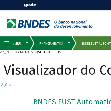
Z7_7QGCHA41LGKP70Q5HB77L30SD5
Visualizador do 
Ações
BNDES FUST Automátic