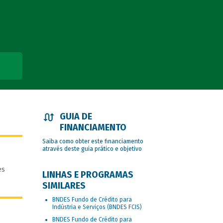
GUIA DE
FINANCIAMENTO
Saiba como obter este financiamento
através deste guia prático e objetivo
es
LINHAS E PROGRAMAS
SIMILARES
BNDES Fundo de Crédito para
Indústria e Serviços (BNDES FCIS)
BNDES Fundo de Crédito para