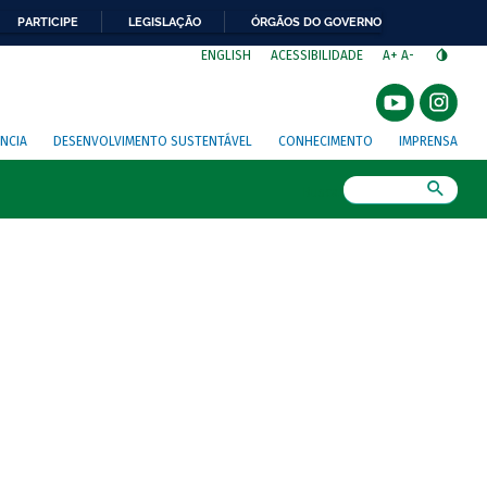
PARTICIPE
LEGISLAÇÃO
ÓRGÃOS DO GOVERNO
⁣
ENGLISH
ACESSIBILIDADE
A+
A-
NCIA
DESENVOLVIMENTO SUSTENTÁVEL
CONHECIMENTO
IMPRENSA
Busca