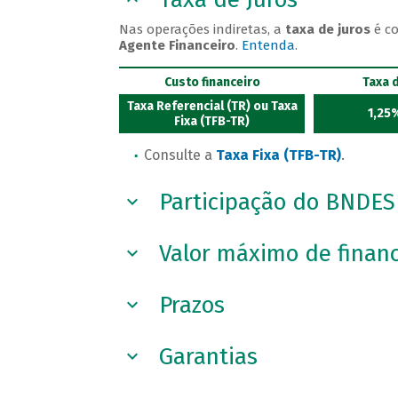
Nas operações indiretas, a
taxa de juros
é c
Agente Financeiro
.
Entenda
.
Custo financeiro
Taxa 
Taxa Referencial (TR) ou Taxa
1,25
Fixa (TFB-TR)
Consulte a
Taxa Fixa (TFB-TR)
.
Participação do BNDES
Valor máximo de finan
Prazos
Garantias