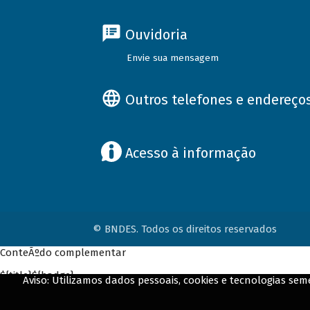
Ouvidoria
Envie sua mensagem
Outros telefones e endereço
Acesso à informação
© BNDES. Todos os direitos reservados
ConteÃºdo complementar
${title}
${badge}
Aviso: Utilizamos dados pessoais, cookies e tecnologias s
${loading}