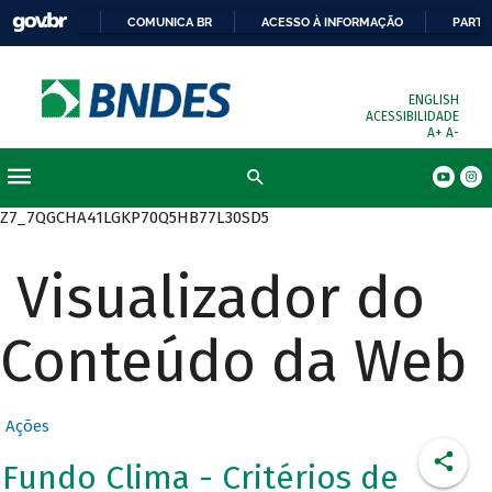
COMUNICA BR
ACESSO À INFORMAÇÃO
PARTI
ENGLISH
ACESSIBILIDADE
A+
A-
Busca
Z7_7QGCHA41LGKP70Q5HB77L30SD5
Visualizador do
Conteúdo da Web
Ações
Fundo Clima - Critérios de