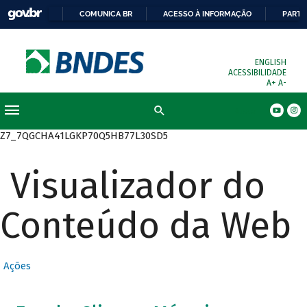
COMUNICA BR
ACESSO À INFORMAÇÃO
PARTI
ENGLISH
ACESSIBILIDADE
A+
A-
Busca
Z7_7QGCHA41LGKP70Q5HB77L30SD5
Visualizador do
Conteúdo da Web
Ações