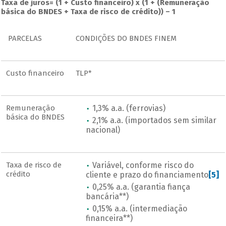
Taxa de juros= (1 + Custo financeiro) x (1 + (Remuneração
básica do BNDES + Taxa de risco de crédito)) – 1
PARCELAS
CONDIÇÕES DO BNDES FINEM
Custo financeiro
TLP*
Remuneração
1,3% a.a. (ferrovias)
básica do BNDES
2,1% a.a. (importados sem similar
nacional)
Taxa de risco de
Variável, conforme risco do
crédito
cliente e prazo do financiamento
[5]
0,25% a.a. (garantia fiança
bancária**)
0,15% a.a. (intermediação
financeira**)