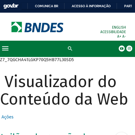
COMUNICA BR
ACESSO À INFORMAÇÃO
PARTI
ENGLISH
ACESSIBILIDADE
A+
A-
Busca
Z7_7QGCHA41LGKP70Q5HB77L30SD5
Visualizador do
Conteúdo da Web
Ações