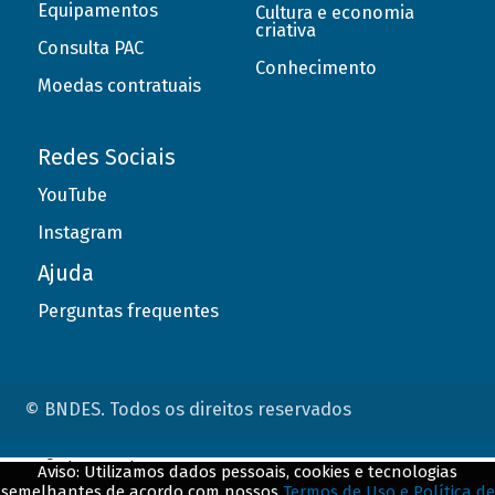
Equipamentos
Cultura e economia
criativa
Consulta PAC
Conhecimento
Moedas contratuais
Redes Sociais
YouTube
Instagram
Ajuda
Perguntas frequentes
© BNDES. Todos os direitos reservados
ConteÃºdo complementar
Aviso: Utilizamos dados pessoais, cookies e tecnologias
semelhantes de acordo com nossos
Termos de Uso e Política de