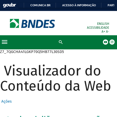
COMUNICA BR
ACESSO À INFORMAÇÃO
PARTI
ENGLISH
ACESSIBILIDADE
A+
A-
Busca
Z7_7QGCHA41LGKP70Q5HB77L30SD5
Visualizador do
Conteúdo da Web
Ações