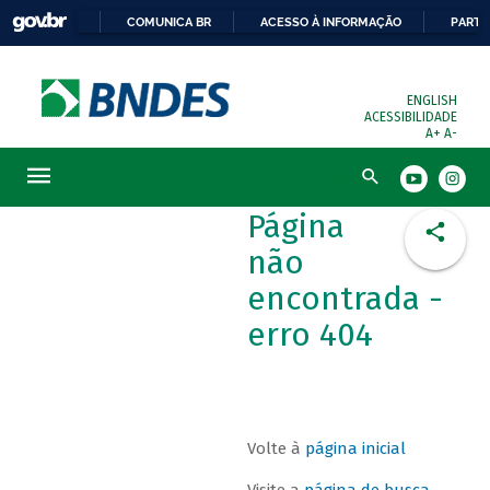
COMUNICA BR
ACESSO À INFORMAÇÃO
PARTI
ENGLISH
ACESSIBILIDADE
A+
A-
Busca
Página
não
encontrada -
erro 404
Volte à
página inicial
Visite a
página de busca