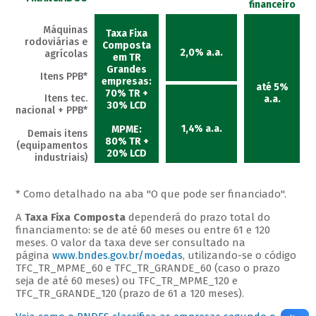
financeiro
Máquinas
Taxa Fixa
rodoviárias e
Composta
2,0% a.a.
agrícolas
em TR
Grandes
Itens PPB*
empresas:
até 5%
70% TR +
Itens tec.
a.a.
30% LCD
nacional + PPB*
1,4% a.a.
MPME:
Demais itens
80% TR +
(equipamentos
20% LCD
industriais)
* Como detalhado na aba "O que pode ser financiado".
A
Taxa Fixa Composta
dependerá do prazo total do
financiamento: se de até 60 meses ou entre 61 e 120
meses. O valor da taxa deve ser consultado na
página
www.bndes.gov.br/moedas
, utilizando-se o código
TFC_TR_MPME_60 e TFC_TR_GRANDE_60 (caso o prazo
seja de até 60 meses) ou TFC_TR_MPME_120 e
TFC_TR_GRANDE_120 (prazo de 61 a 120 meses).