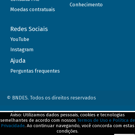
Conhecimento
Moedas contratuais
Redes Sociais
YouTube
Instagram
Ajuda
Perguntas frequentes
© BNDES. Todos os direitos reservados
ConteÃºdo complementar
Aviso: Utilizamos dados pessoais, cookies e tecnologias
semelhantes de acordo com nossos
Termos de Uso e Política de
${title}
${badge}
Privacidade
. Ao continuar navegando, você concorda com estas
condições.
${loading}