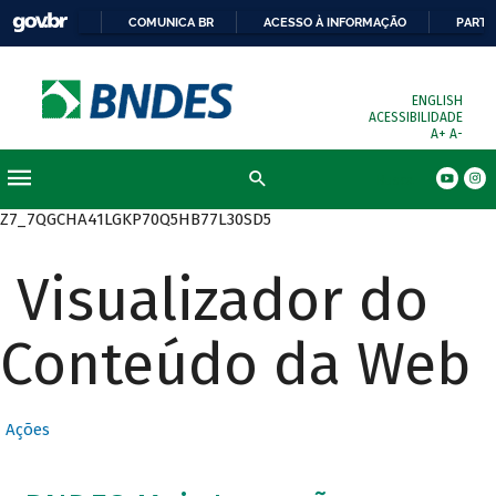
COMUNICA BR
ACESSO À INFORMAÇÃO
PARTI
ENGLISH
ACESSIBILIDADE
A+
A-
Busca
Z7_7QGCHA41LGKP70Q5HB77L30SD5
Visualizador do
Conteúdo da Web
Ações