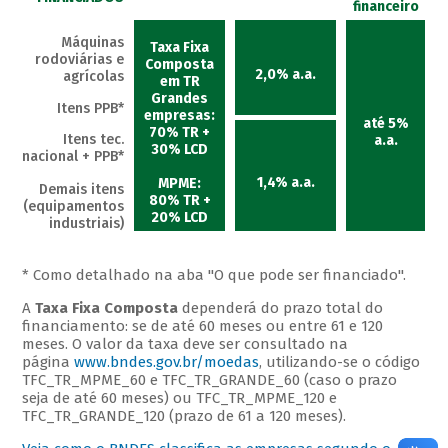
financeiro
Máquinas
Taxa Fixa
rodoviárias e
Composta
2,0% a.a.
agrícolas
em TR
Grandes
Itens PPB*
empresas:
até 5%
70% TR +
Itens tec.
a.a.
30% LCD
nacional + PPB*
1,4% a.a.
MPME:
Demais itens
80% TR +
(equipamentos
20% LCD
industriais)
* Como detalhado na aba "O que pode ser financiado".
A
Taxa Fixa Composta
dependerá do prazo total do
financiamento: se de até 60 meses ou entre 61 e 120
meses. O valor da taxa deve ser consultado na
página
www.bndes.gov.br/moedas
, utilizando-se o código
TFC_TR_MPME_60 e TFC_TR_GRANDE_60 (caso o prazo
seja de até 60 meses) ou TFC_TR_MPME_120 e
TFC_TR_GRANDE_120 (prazo de 61 a 120 meses).