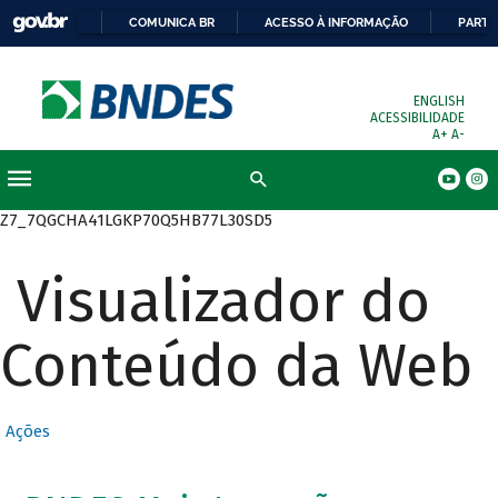
COMUNICA BR
ACESSO À INFORMAÇÃO
PARTI
ENGLISH
ACESSIBILIDADE
A+
A-
Busca
Z7_7QGCHA41LGKP70Q5HB77L30SD5
Visualizador do
Conteúdo da Web
Ações