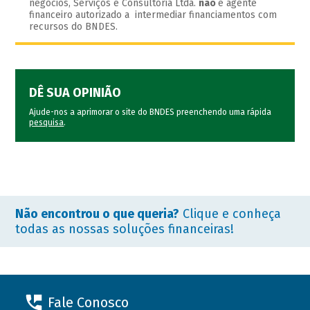
negócios, Serviços e Consultoria Ltda.
não
é agente
financeiro autorizado a intermediar financiamentos com
recursos do BNDES.
DÊ SUA OPINIÃO
Ajude-nos a aprimorar o site do BNDES preenchendo uma rápida
pesquisa
.
Não encontrou o que queria?
Clique e conheça
todas as nossas soluções financeiras!
Fale Conosco