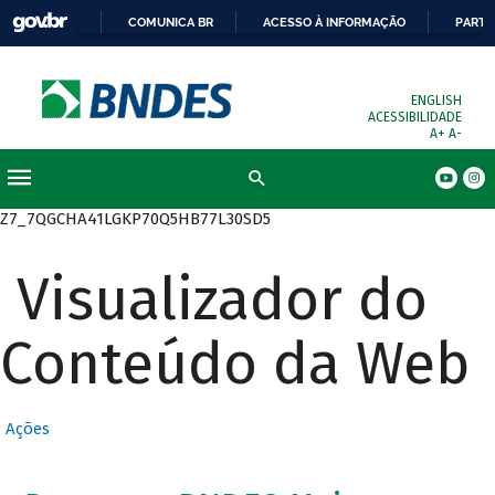
COMUNICA BR
ACESSO À INFORMAÇÃO
PARTI
ENGLISH
ACESSIBILIDADE
A+
A-
Busca
Z7_7QGCHA41LGKP70Q5HB77L30SD5
Visualizador do
Conteúdo da Web
Ações