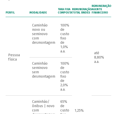
REMUNERAÇÃO
TAXA FIXA
REMUNERAÇÃO
AGENTE
PERFIL
MODALIDADE
COMPOSTA
TOTAL BNDES
FINANCEIRO
Caminhão
100%
novo ou
de
seminovo
custo
com
fixo
desmontagem
de
1,0%
a.a.
até
Pessoa
8,80%
física
a.a.
Caminhão
100%
seminovo
de
sem
custo
desmontagem
fixo
de
2,0%
a.a.
Caminhão/
65%
ônibus | novo
de
com
custo
1,25%