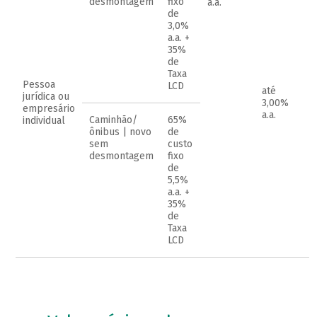
desmontagem
fixo
a.a.
de
3,0%
a.a. +
35%
de
Taxa
Pessoa
LCD
até
jurídica ou
3,00%
empresário
a.a.
Caminhão/
65%
individual
ônibus | novo
de
sem
custo
desmontagem
fixo
de
5,5%
a.a. +
35%
de
Taxa
LCD