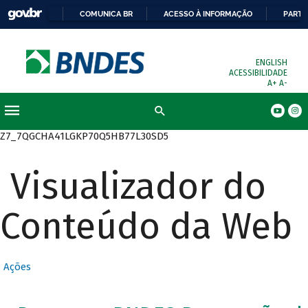
COMUNICA BR
ACESSO À INFORMAÇÃO
PARTI
ENGLISH
ACESSIBILIDADE
A+
A-
Busca
Z7_7QGCHA41LGKP70Q5HB77L30SD5
Visualizador do
Conteúdo da Web
Ações