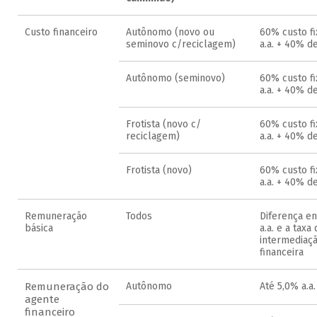
Custo financeiro
Autônomo (novo ou
60% custo f
seminovo c/reciclagem)
a.a. + 40% d
Autônomo (seminovo)
60% custo f
a.a. + 40% d
Frotista (novo c/
60% custo fi
reciclagem)
a.a. + 40% d
Frotista (novo)
60% custo fi
a.a. + 40% d
Remuneração
Todos
Diferença en
básica
a.a. e a taxa
intermediaç
financeira
Remuneração do
Autônomo
Até 5,0% a.a.
agente
financeiro