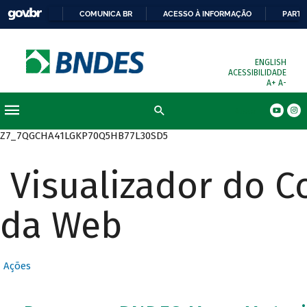
COMUNICA BR
ACESSO À INFORMAÇÃO
PARTI
ENGLISH
ACESSIBILIDADE
A+
A-
Busca
Z7_7QGCHA41LGKP70Q5HB77L30SD5
Visualizador do 
da Web
Ações