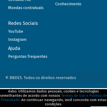
Conhecimento
Moedas contratuais
Redes Sociais
YouTube
Instagram
Ajuda
Perguntas frequentes
© BNDES. Todos os direitos reservados
ConteÃºdo complementar
Aviso: Utilizamos dados pessoais, cookies e tecnologias
semelhantes de acordo com nossos
Termos de Uso e Política de
${title}
${badge}
Privacidade
. Ao continuar navegando, você concorda com estas
condições.
${loading}