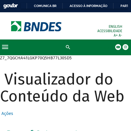
COMUNICA BR
ACESSO À INFORMAÇÃO
PARTI
ENGLISH
ACESSIBILIDADE
A+
A-
Busca
Z7_7QGCHA41LGKP70Q5HB77L30SD5
Visualizador do
Conteúdo da Web
Ações