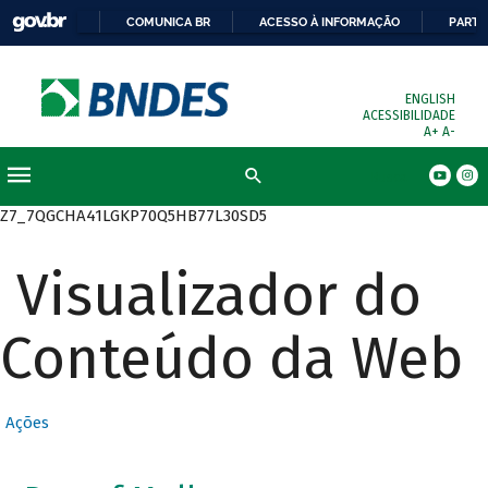
COMUNICA BR
ACESSO À INFORMAÇÃO
PARTI
ENGLISH
ACESSIBILIDADE
A+
A-
Busca
Z7_7QGCHA41LGKP70Q5HB77L30SD5
Visualizador do
Conteúdo da Web
Ações