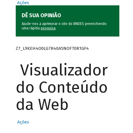
Ações
DÊ SUA OPINIÃO
Ajude-nos a aprimorar o site do BNDES preenchendo
uma rápida
pesquisa
.
Z7_L9KEH4O0LG7R40A5NOFT0R1GF4
Visualizador
do Conteúdo
da Web
Ações