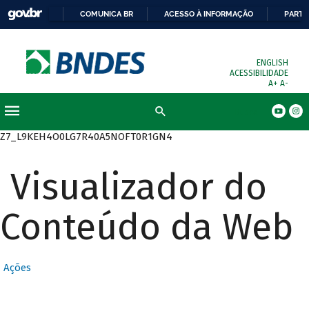
COMUNICA BR
ACESSO À INFORMAÇÃO
PARTI
ENGLISH
ACESSIBILIDADE
A+
A-
Busca
Z7_L9KEH4O0LG7R40A5NOFT0R1GN4
Visualizador do
Conteúdo da Web
Ações