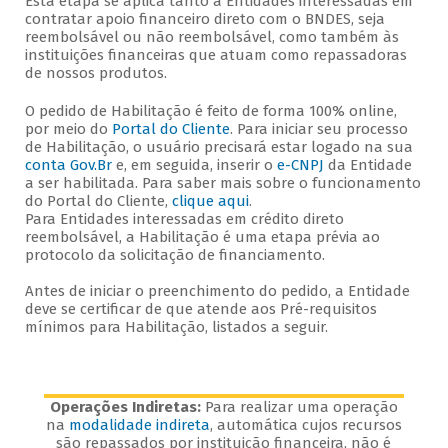
Esta etapa se aplica tanto a Entidades interessadas em
contratar apoio financeiro direto com o BNDES, seja
reembolsável ou não reembolsável, como também às
instituições financeiras que atuam como repassadoras
de nossos produtos.
O pedido de Habilitação é feito de forma 100% online,
por meio do
Portal do Cliente
. Para iniciar seu processo
de Habilitação, o usuário precisará estar logado na sua
conta Gov.Br
e, em seguida, inserir o
e-CNPJ
da Entidade
a ser habilitada. Para saber mais sobre o funcionamento
do Portal do Cliente,
clique aqui
.
Para Entidades interessadas em crédito direto
reembolsável, a Habilitação é uma etapa prévia ao
protocolo da solicitação de financiamento.
Antes de iniciar o preenchimento do pedido, a Entidade
deve se certificar de que atende aos Pré-requisitos
mínimos para Habilitação, listados a seguir.
Operações Indiretas:
Para realizar uma operação
na
modalidade indireta
, automática cujos recursos
são repassados por instituição financeira, não é