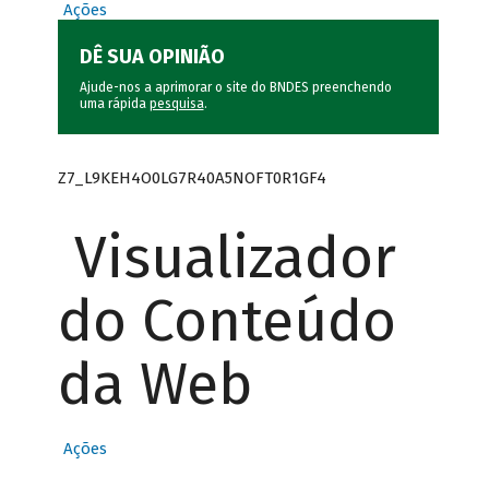
Ações
DÊ SUA OPINIÃO
Ajude-nos a aprimorar o site do BNDES preenchendo
uma rápida
pesquisa
.
Z7_L9KEH4O0LG7R40A5NOFT0R1GF4
Visualizador
do Conteúdo
da Web
Ações