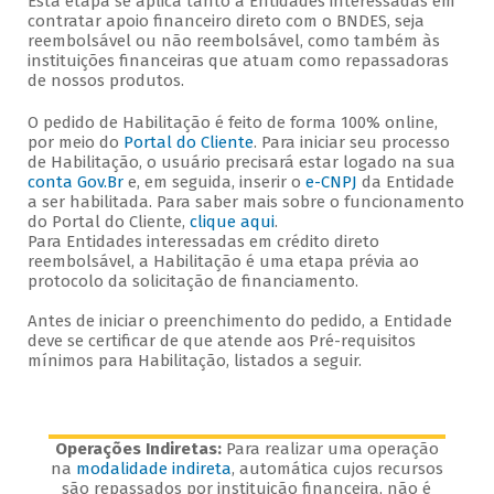
Esta etapa se aplica tanto a Entidades interessadas em
contratar apoio financeiro direto com o BNDES, seja
reembolsável ou não reembolsável, como também às
instituições financeiras que atuam como repassadoras
de nossos produtos.
O pedido de Habilitação é feito de forma 100% online,
por meio do
Portal do Cliente
. Para iniciar seu processo
de Habilitação, o usuário precisará estar logado na sua
conta Gov.Br
e, em seguida, inserir o
e-CNPJ
da Entidade
a ser habilitada. Para saber mais sobre o funcionamento
do Portal do Cliente,
clique aqui
.
Para Entidades interessadas em crédito direto
reembolsável, a Habilitação é uma etapa prévia ao
protocolo da solicitação de financiamento.
Antes de iniciar o preenchimento do pedido, a Entidade
deve se certificar de que atende aos Pré-requisitos
mínimos para Habilitação, listados a seguir.
Operações Indiretas:
Para realizar uma operação
na
modalidade indireta
, automática cujos recursos
são repassados por instituição financeira, não é