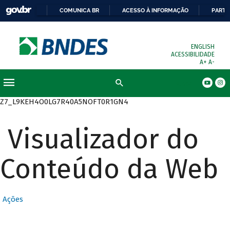
COMUNICA BR
ACESSO À INFORMAÇÃO
PARTI
ENGLISH
ACESSIBILIDADE
A+
A-
Busca
Z7_L9KEH4O0LG7R40A5NOFT0R1GN4
Visualizador do
Conteúdo da Web
Ações