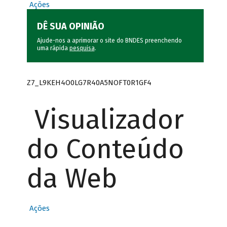
Ações
DÊ SUA OPINIÃO
Ajude-nos a aprimorar o site do BNDES preenchendo
uma rápida
pesquisa
.
Z7_L9KEH4O0LG7R40A5NOFT0R1GF4
Visualizador
do Conteúdo
da Web
Ações