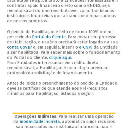
Esta etapa se aplica tanto a Entidades interessadas em
contratar apoio financeiro direto com o BNDES, seja
reembolsável ou não reembolsável, como também às
instituições financeiras que atuam como repassadoras
de nossos produtos.
O pedido de Habilitação é feito de forma 100% online,
por meio do
Portal do Cliente
. Para iniciar seu processo
de Habilitação, o usuário precisará estar logado na sua
conta Gov.Br
e, em seguida, inserir o
e-CNPJ
da Entidade
a ser habilitada. Para saber mais sobre o funcionamento
do Portal do Cliente,
clique aqui
.
Para Entidades interessadas em crédito direto
reembolsável, a Habilitação é uma etapa prévia ao
protocolo da solicitação de financiamento.
Antes de iniciar o preenchimento do pedido, a Entidade
deve se certificar de que atende aos Pré-requisitos
mínimos para Habilitação, listados a seguir.
Operações Indiretas:
Para realizar uma operação
na
modalidade indireta
, automática cujos recursos
são repassados por instituição financeira, não é