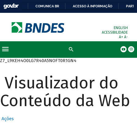
COMUNICA BR
ACESSO À INFORMAÇÃO
PARTI
ENGLISH
ACESSIBILIDADE
A+
A-
Busca
Z7_L9KEH4O0LG7R40A5NOFT0R1GN4
Visualizador do
Conteúdo da Web
Ações