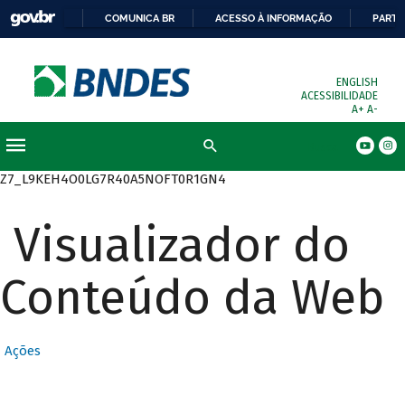
COMUNICA BR
ACESSO À INFORMAÇÃO
PARTI
ENGLISH
ACESSIBILIDADE
A+
A-
Busca
Z7_L9KEH4O0LG7R40A5NOFT0R1GN4
Visualizador do
Conteúdo da Web
Ações