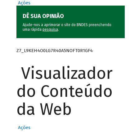
Ações
DÊ SUA OPINIÃO
Ajude-nos a aprimorar o site do BNDES preenchendo
uma rápida
pesquisa
.
Z7_L9KEH4O0LG7R40A5NOFT0R1GF4
Visualizador
do Conteúdo
da Web
Ações