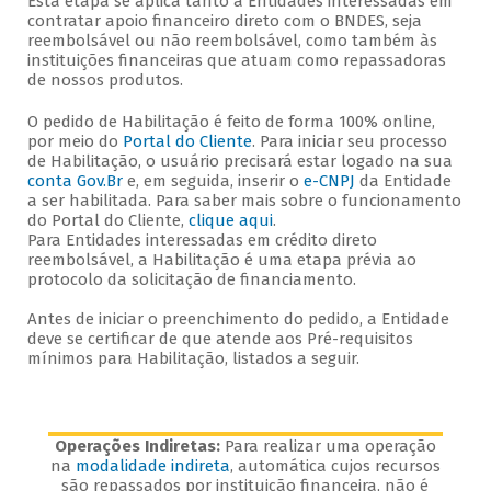
Esta etapa se aplica tanto a Entidades interessadas em
contratar apoio financeiro direto com o BNDES, seja
reembolsável ou não reembolsável, como também às
instituições financeiras que atuam como repassadoras
de nossos produtos.
O pedido de Habilitação é feito de forma 100% online,
por meio do
Portal do Cliente
. Para iniciar seu processo
de Habilitação, o usuário precisará estar logado na sua
conta Gov.Br
e, em seguida, inserir o
e-CNPJ
da Entidade
a ser habilitada. Para saber mais sobre o funcionamento
do Portal do Cliente,
clique aqui
.
Para Entidades interessadas em crédito direto
reembolsável, a Habilitação é uma etapa prévia ao
protocolo da solicitação de financiamento.
Antes de iniciar o preenchimento do pedido, a Entidade
deve se certificar de que atende aos Pré-requisitos
mínimos para Habilitação, listados a seguir.
Operações Indiretas:
Para realizar uma operação
na
modalidade indireta
, automática cujos recursos
são repassados por instituição financeira, não é